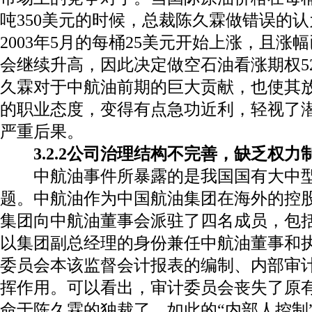
吨
350
美元的时候，总裁陈久霖做错误的认
2003
年
5
月的每桶
25
美元开始上涨，且涨幅
会继续升高，因此决定做空石油看涨期权
5
久霖对于中航油前期的巨大贡献，也使其
的职业态度，变得有点急功近利，轻视了
严重后果。
3.2.2
公司治理结构不完善，缺乏权力
中航油事件所暴露的是我国国有大中
题。中航油作为中国航油集团在海外的控
集团向中航油董事会派驻了四名成员，包
以集团副总经理的身份兼任中航油董事和
委员会本该监督会计报表的编制、内部审
挥作用。可以看出，审计委员会丧失了原
命于陈久霖的独裁了。如此的“内部人控制