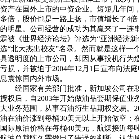
资产在国外上市的中资企业。短短几年间
多倍，股价也是一路上扬，市值增长了
4
倍
的明星。公司经营的成功为其赢来了一连
霖被《世界经济论坛》评选为“亚洲经济新
选“北大杰出校友”名录。然而就是这样一
具透明度的上市公司，却因从事投机行为
亏损，并被迫于
2004
年
12
月
1
日宣布向法庭
息震惊国内外市场。
经国家有关部门批准，新加坡公司在
授权后，自
2003
年开始做油品套期保值业
大业务范围，从事石油衍生品期权交易。
2
油在油价涨到每桶
30
美元以上开始做空；
国际原油价格在每桶
40
美元，航煤接近每
航油总裁陈久霖做出了错误的判断，认为