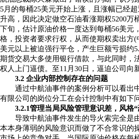
5
月的每桶
25
美元开始上涨，且涨幅已经超
升高，因此决定做空石油看涨期权
5200
万
下旬，估计原油价格一度达到每桶
56
美元
格，投资者要求行权，从而使期权卖出方(
美元以上被迫强行平仓，产生巨额亏损约
5
期货交易大多使用银行借款，与此同时，
权人上门逼债。至
11
月
30
日，逼迫公司向
3.2
企业内部控制存在的问题
通过中航油事件的案例分析可以看出中
有限公司的岗位分工在会计控制中有如下
3.2.1
管理当局风险管理意识差，风格“
导致中航油事件发生的导火索完全是
本本身薄弱的风险意识而做了不合常识的
市场上的竞争对手。当国际原油价格在每