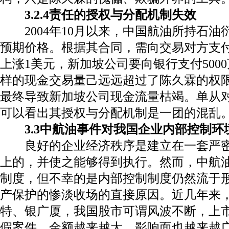
3.2.4
责任的授权与分配机制失效
2004
年
10
月以来，中国航油所持石油
预期价格。根据其合同，需向交易对方支
上涨
1
美元，新加坡公司要向银行支付
5000
样的现金交易量己远远超过了陈久霖的权
最终导致新加坡公司现金流量枯竭。单从
可以看出其授权与分配机制是一团的混乱
3.3
中航油事件对我国企业内部控制环
良好的企业经济秩序是建立在一套严
上的，并使之能够得到执行。然而，中航
制度，但不幸的是内部控制制度仍然流于
产保护的惨淡收场的直接原因。近几年来
特、银广厦，我国股市可谓风波不断，上
假案件，金额越来越大，影响面也越来越