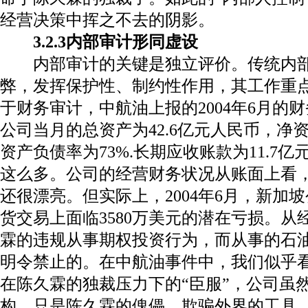
经营决策中挥之不去的阴影。
3.2.3
内部审计形同虚设
内部审计的关键是独立评价。传统内
弊，发挥保护性、制约性作用，其工作重
于财务审计，中航油上报的
2004
年
6
月的财
公司当月的总资产为
42.6
亿元人民币，净
资产负债率为
73%.
长期应收账款为
11.7
亿
这么多。公司的经营财务状况从账面上看
还很漂亮。但实际上，
2004
年
6
月，新加坡
货交易上面临
3580
万美元的潜在亏损。从
霖的违规从事期权投资行为，而从事的石
明令禁止的。在中航油事件中，我们似乎
在陈久霖的独裁压力下的“臣服”，公司虽
构，只是陈久霖的傀儡、欺骗外界的工具