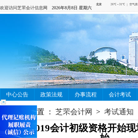
欢迎访问芝罘会计信息网
2026年8月8日 星期六
中心公告
政策法规
办事流程
会计考试
您当前的位置 ：
芝罘会计网
>
考试通知
芝罘区2019会计初级资格开始现
始